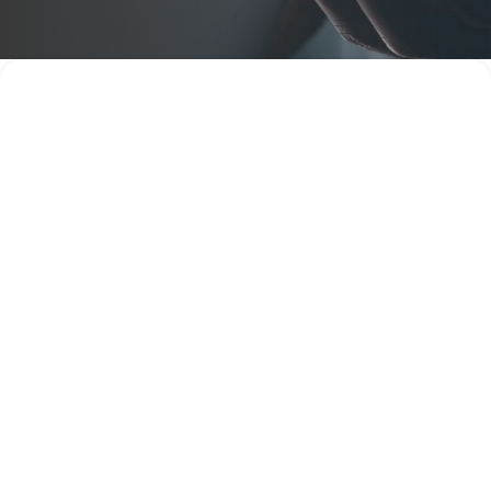

Demandez un
Support
devis
technique
Demande de devis