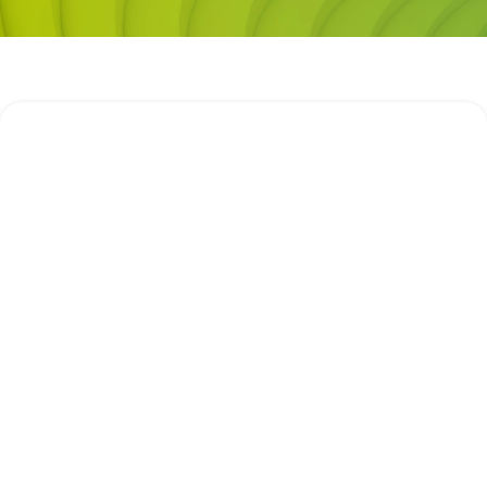
I. Dès le premier mandat vous le
complèterez
Le registre des mandats de transaction