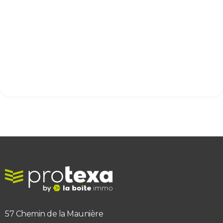
sécuriser durablement son agence
immobilière face aux contrôles.
Juridique
3
min read
57 Chemin de la Maunière